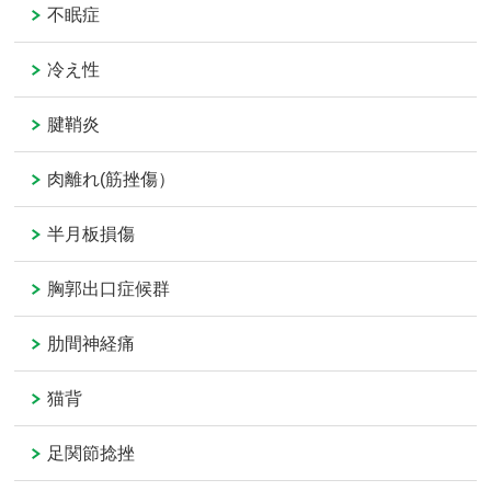
不眠症
冷え性
腱鞘炎
肉離れ(筋挫傷）
半月板損傷
胸郭出口症候群
肋間神経痛
猫背
足関節捻挫