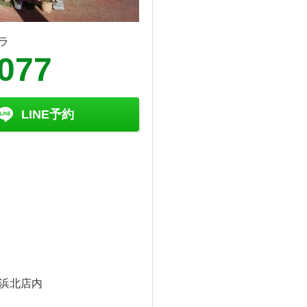
ラ
3077
LINE予約
ア浜北店内