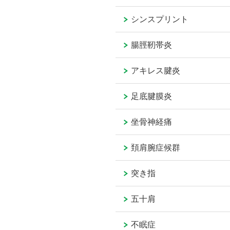
シンスプリント
腸脛靭帯炎
アキレス腱炎
足底腱膜炎
坐骨神経痛
頚肩腕症候群
突き指
五十肩
不眠症