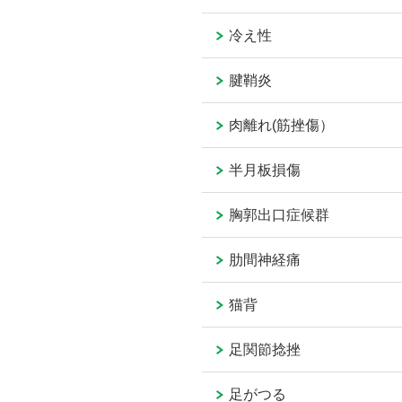
冷え性
腱鞘炎
肉離れ(筋挫傷）
半月板損傷
胸郭出口症候群
肋間神経痛
猫背
足関節捻挫
足がつる