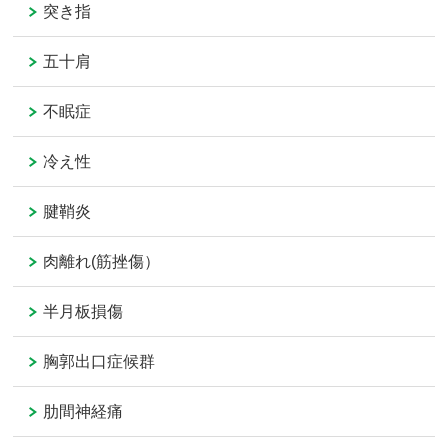
突き指
五十肩
不眠症
冷え性
腱鞘炎
肉離れ(筋挫傷）
半月板損傷
胸郭出口症候群
肋間神経痛