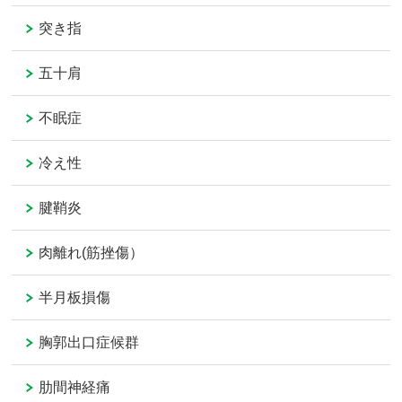
突き指
五十肩
不眠症
冷え性
腱鞘炎
肉離れ(筋挫傷）
半月板損傷
胸郭出口症候群
肋間神経痛